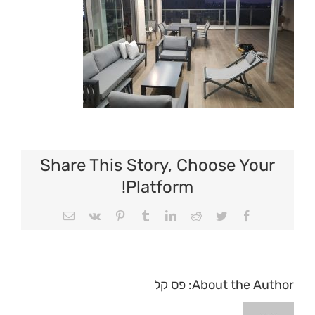
Share This Story, Choose Your
Platform!
Email
Vk
Pinterest
Tumblr
LinkedIn
Reddit
Twitter
Facebook
About the Author:
פס קל