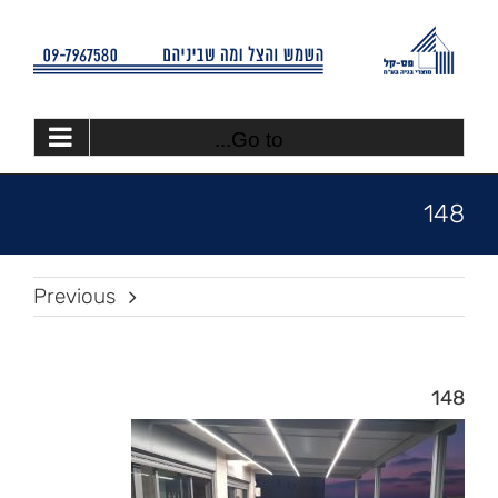
Ski
t
conten
Go to...
148
Previous
148