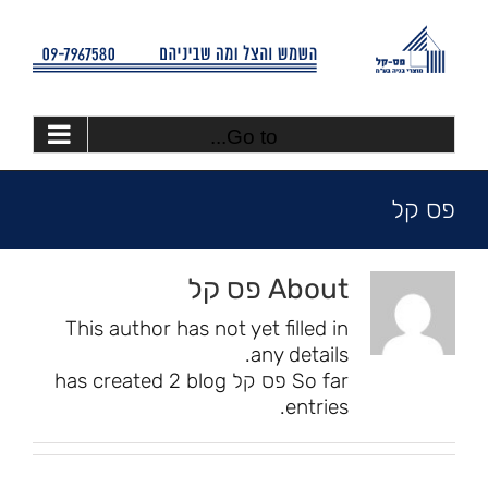
Ski
t
conten
Go to...
פס קל
About
פס קל
This author has not yet filled in
any details.
So far פס קל has created 2 blog
entries.