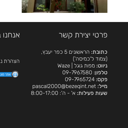
פרטי יצירת קשר
אנחנו 
כתובת:
הראשונים 5 כפר יעבץ,
(צמוד ל'כמיסה')
הצהרת נג
ניווט:
מפות גוגל
|
Waze
טלפון:
09-7967580
פקס:
09-7965724
מייל:
pascal2000@bezeqint.net
שעות פעילות:
א' - ה': 8:00-17:00