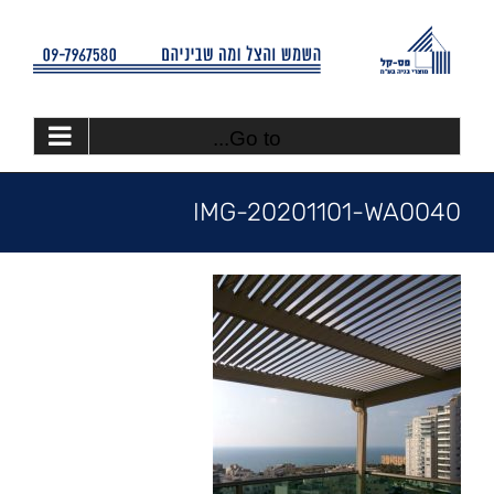
Ski
t
conten
Go to...
IMG-20201101-WA0040