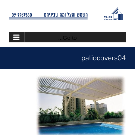
Ski
t
conten
Go to...
patiocovers04