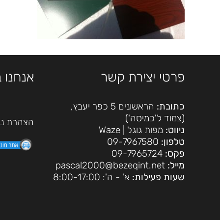
פרטי יצירת קשר
אנחנו 
כתובת:
הראשונים 5 כפר יעבץ,
(צמוד ל'כמיסה')
הצהרת נג
ניווט:
מפות גוגל
|
Waze
טלפון:
09-7967580
פקס:
09-7965724
מייל:
pascal2000@bezeqint.net
שעות פעילות:
א' - ה': 8:00-17:00