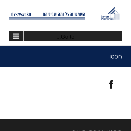
Ski
t
conten
Go to...
icon